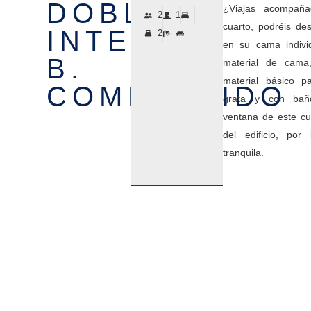
DOBLE
¿Viajas acompañ
2
1
cuarto, podréis d
INTERIOR
2
en su cama indivi
B.
material de cama
material básico p
COMPARTIDO
grata y con bañ
ventana de este cua
del edificio, po
tranquila.