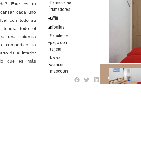
Estancia no
ado? Este es tu
fumadores
escansar cada uno
Wifi
dual con todo su
Toallas
, tendrá todo el
Se admite
ara una estancia
pago con
o compartido la
tarjeta
rto da al interior
No se
r lo que es más
admiten
Ver
mascotas
disponibilida