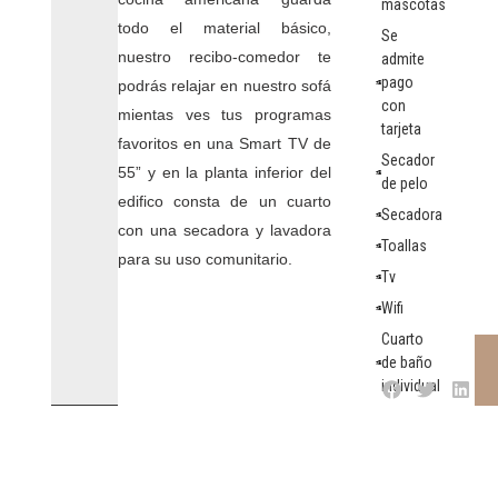
mascotas
todo el material básico,
Se
nuestro recibo-comedor te
admite
pago
podrás relajar en nuestro sofá
con
mientas ves tus programas
tarjeta
favoritos en una Smart TV de
Secador
55” y en la planta inferior del
de pelo
edifico consta de un cuarto
Secadora
con una secadora y lavadora
Toallas
para su uso comunitario.
Tv
Wifi
Cuarto
de baño
individual