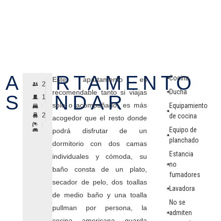
APARTAMENTO
Cocina
Este apartamento es
2
Ducha
recomendable tanto si viajas
STANDAR
1
solo o acompañado, es más
Equipamiento
2
de cocina
acogedor que el resto donde
Equipo de
podrá disfrutar de un
planchado
dormitorio con dos camas
Estancia
individuales y cómoda, su
no
baño consta de un plato,
fumadores
secador de pelo, dos toallas
Lavadora
de medio baño y una toalla
No se
pullman por persona, la
admiten
cocina americana guarda