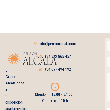
info@pensionalcala.com
+34 922 865 457
+34 697 494 192
El
Grupo
Alcalá
pone
a
Check-in: 15:00 - 21:00 h
tu
Check-out: 10 h
disposición
apartamentos